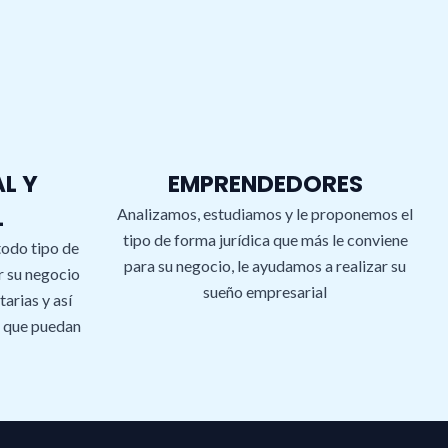
l
L Y
EMPRENDEDORES
L
Analizamos, estudiamos y le proponemos el
tipo de forma jurídica que más le conviene
todo tipo de
para su negocio, le ayudamos a realizar su
r su negocio
sueño empresarial
arias y así
 que puedan